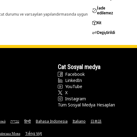
İade
edilemez
evcut durumu ve varsayılan yapılandırmasında uygun
Kit
Değiştirildi
Cat Sosyal medya
Facebook
LinkedIn
YouTube
X
Instagram
Tüm Sosyal Medya Hesapları
νικά
עברית
हिन्दी
Bahasa Indonesia
Italiano
日本語
аїнська Мова
Tiếng Việt