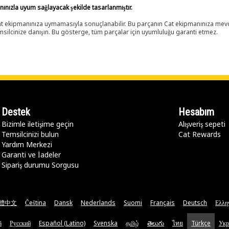
anınızla uyum sağlayacak şekilde tasarlanmıştır.
 Cat ekipmanınıza uymamasıyla sonuçlanabilir. Bu parçanın Cat ekipmanınıza m
ilcinize danışın. Bu gösterge, tüm parçalar için uyumluluğu garanti etmez.
Destek
Hesabım
Bizimle iletişime geçin
Alışveriş sepeti
Temsilcinizi bulun
Cat Rewards
Yardım Merkezi
Garanti ve İadeler
Sipariş durumu Sorgusu
體中文
Čeština
Dansk
Nederlands
Suomi
Français
Deutsch
Ελλη
ă
Русский
Español (Latino)
Svenska
தமிழ்
తెలుగు
ไทย
Türkçe
Укр