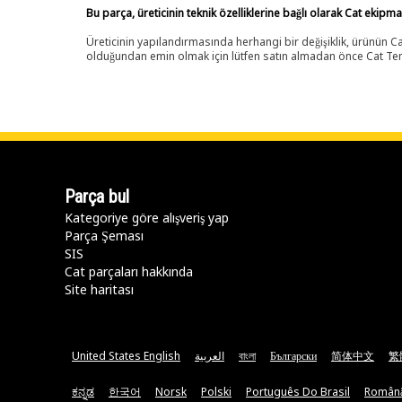
Bu parça, üreticinin teknik özelliklerine bağlı olarak Cat ekipm
Üreticinin yapılandırmasında herhangi bir değişiklik, ürünün
olduğundan emin olmak için lütfen satın almadan önce Cat Tems
Parça bul
Kategoriye göre alışveriş yap
Parça Şeması
SIS
Cat parçaları hakkında
Site haritası
United States English
العربية
বাংলা
Български
简体中文
繁
ಕನ್ನಡ
한국어
Norsk
Polski
Português Do Brasil
Român