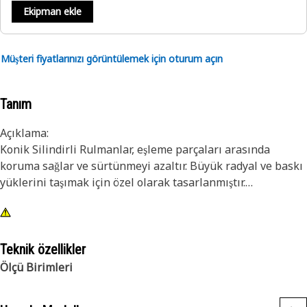
Ekipman ekle
Müşteri fiyatlarınızı görüntülemek için oturum açın
Tanım
Açıklama:
Konik Silindirli Rulmanlar, eşleme parçaları arasında
koruma sağlar ve sürtünmeyi azaltır. Büyük radyal ve baskı
yüklerini taşımak için özel olarak tasarlanmıştır.
Özellik:
• İç Çap: 317.500 mm (12.500 inç)
• Genişlik: 85,725 mm (3,375 inç)
Teknik özellikler
• Caterpillar, her Cat yatağın özel tasarım ve uygulama
Ölçü Birimleri
gereksinimlerini karşıladığından emin olmak için araştırma
ve geliştirmeye önemli miktarda zaman ve para