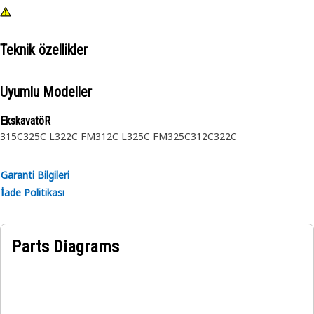
Teknik özellikler
Uyumlu Modeller
EkskavatöR
315C
325C L
322C FM
312C L
325C FM
325C
312C
322C
Garanti Bilgileri
İade Politikası
Parts Diagrams