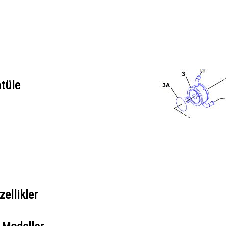
ntüle
ellikler