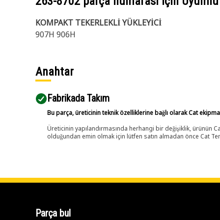
263-8702
parça numarası için Uyumlu
KOMPAKT TEKERLEKLİ YÜKLEYİCİ
907H 906H
Anahtar
Fabrikada Takım
Bu parça, üreticinin teknik özelliklerine bağlı olarak Cat ekipm
Üreticinin yapılandırmasında herhangi bir değişiklik, ürünün
olduğundan emin olmak için lütfen satın almadan önce Cat Tems
Parça bul