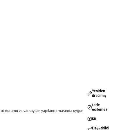
Yeniden
üretilmiş
İade
edilemez
evcut durumu ve varsayılan yapılandırmasında uygun
Kit
Değiştirildi