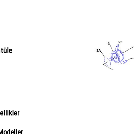
ntüle
llikler
Modeller