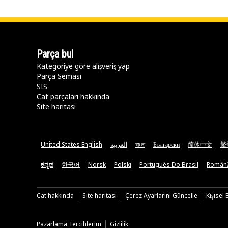
Parça bul
Kategoriye göre alışveriş yap
Parça Şeması
SIS
Cat parçaları hakkında
Site haritası
United States English
العربية
বাংলা
Български
简体中文
繁
ಕನ್ನಡ
한국어
Norsk
Polski
Português Do Brasil
Român
Cat hakkında
Site haritası
Çerez Ayarlarını Güncelle
Kişisel
Pazarlama Tercihlerim
Gizlilik