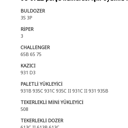
BULDOZER
3S 3P
RİPER
3
CHALLENGER
65B 65 75
KAZICI
931 D3
PALETLİ YÜKLEYİCİ
931B 935C 931C 935C II 931C II 931 935B
TEKERLEKLİ MİNİ YÜKLEYİCİ
508
TEKERLEKLİ DOZER
613C II 613B 613C