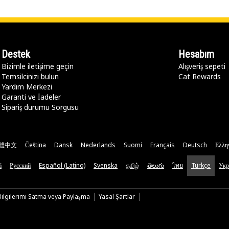
Destek
Hesabım
Bizimle iletişime geçin
Alışveriş sepeti
Temsilcinizi bulun
Cat Rewards
Yardım Merkezi
Garanti ve İadeler
Sipariş durumu Sorgusu
體中文
Čeština
Dansk
Nederlands
Suomi
Français
Deutsch
Ελλη
ă
Русский
Español (Latino)
Svenska
தமிழ்
తెలుగు
ไทย
Türkçe
Укр
 Bilgilerimi Satma veya Paylaşma
Yasal Şartlar