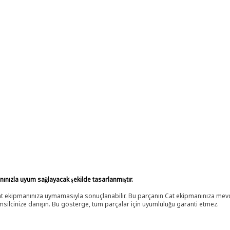
anınızla uyum sağlayacak şekilde tasarlanmıştır.
 Cat ekipmanınıza uymamasıyla sonuçlanabilir. Bu parçanın Cat ekipmanınıza m
ilcinize danışın. Bu gösterge, tüm parçalar için uyumluluğu garanti etmez.