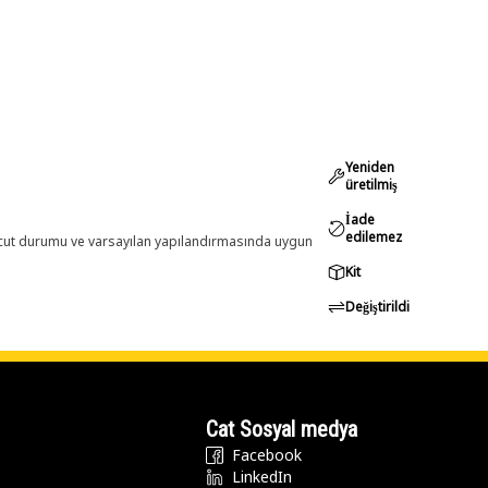
Yeniden
üretilmiş
İade
edilemez
evcut durumu ve varsayılan yapılandırmasında uygun
Kit
Değiştirildi
Cat Sosyal medya
Facebook
LinkedIn