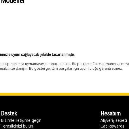
 Modeller
anınızla uyum sağlayacak şekilde tasarlanmıştır.
 Cat ekipmanınıza uymamasıyla sonuçlanabilir. Bu parçanın Cat ekipmanınıza m
ilcinize danışın. Bu gösterge, tüm parçalar için uyumluluğu garanti etmez.
Destek
Hesabım
Bizimle iletişime geçin
Alışveriş sepeti
Temsilcinizi bulun
Cat Rewards