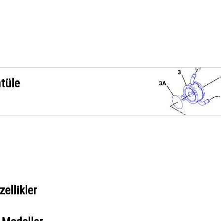
ntüle
ellikler