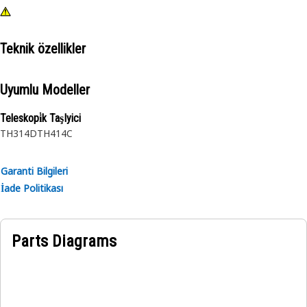
Teknik özellikler
Uyumlu Modeller
Teleskopi̇k TaşIyici
TH314D
TH414C
Garanti Bilgileri
İade Politikası
Parts Diagrams