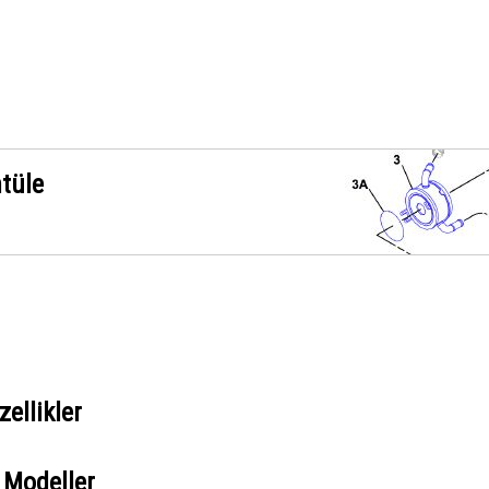
ntüle
ellikler
 Modeller