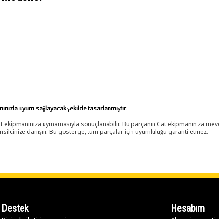
anınızla uyum sağlayacak şekilde tasarlanmıştır.
 Cat ekipmanınıza uymamasıyla sonuçlanabilir. Bu parçanın Cat ekipmanınıza m
ilcinize danışın. Bu gösterge, tüm parçalar için uyumluluğu garanti etmez.
Destek
Hesabım