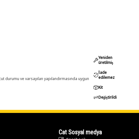
Yeniden
üretilmiş
İade
edilemez
evcut durumu ve varsayılan yapılandırmasında uygun
Kit
Değiştirildi
Cat Sosyal medya