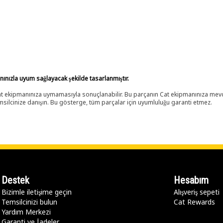
anınızla uyum sağlayacak şekilde tasarlanmıştır.
 Cat ekipmanınıza uymamasıyla sonuçlanabilir. Bu parçanın Cat ekipmanınıza m
ilcinize danışın. Bu gösterge, tüm parçalar için uyumluluğu garanti etmez.
Destek
Hesabım
Bizimle iletişime geçin
Alışveriş sepeti
Temsilcinizi bulun
Cat Rewards
Yardım Merkezi
Garanti ve İadeler