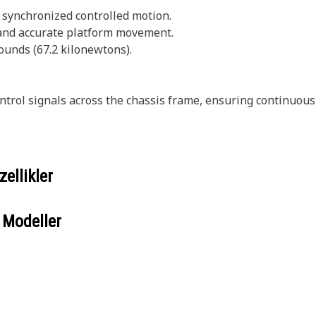
r synchronized controlled motion.
 and accurate platform movement.
unds (67.2 kilonewtons).
rol signals across the chassis frame, ensuring continuous e
ellikler
 Modeller