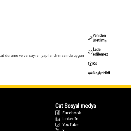
Yeniden
üretilmiş
İade
edilemez
evcut durumu ve varsayılan yapılandırmasında uygun
Kit
Değiştirildi
Cat Sosyal medya
Facebook
LinkedIn
YouTube
X