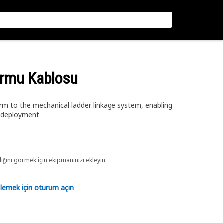
ormu Kablosu
rm to the mechanical ladder linkage system, enabling
 deployment
ını görmek için ekipmanınızı ekleyin.
tülemek için oturum açın