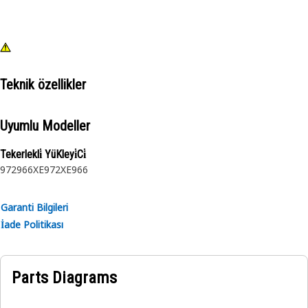
Teknik özellikler
Uyumlu Modeller
Tekerlekli̇ YüKleyi̇Ci̇
972
966XE
972XE
966
Garanti Bilgileri
İade Politikası
Parts Diagrams