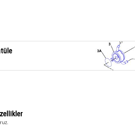
ntüle
ellikler
ruz.