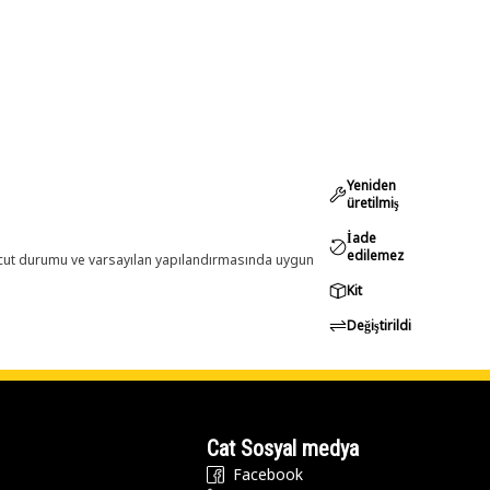
Yeniden
üretilmiş
İade
edilemez
evcut durumu ve varsayılan yapılandırmasında uygun
Kit
Değiştirildi
Cat Sosyal medya
Facebook