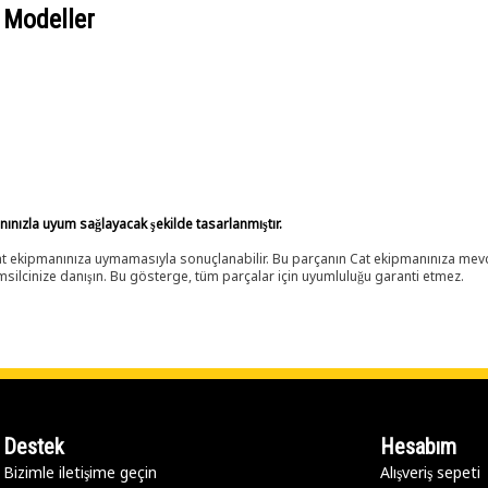
 Modeller
anınızla uyum sağlayacak şekilde tasarlanmıştır.
 Cat ekipmanınıza uymamasıyla sonuçlanabilir. Bu parçanın Cat ekipmanınıza m
ilcinize danışın. Bu gösterge, tüm parçalar için uyumluluğu garanti etmez.
Destek
Hesabım
Bizimle iletişime geçin
Alışveriş sepeti