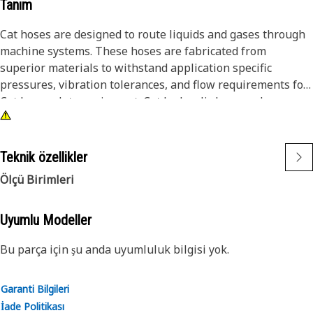
Tanım
Cat hoses are designed to route liquids and gases through
machine systems. These hoses are fabricated from
superior materials to withstand application specific
pressures, vibration tolerances, and flow requirements for
Cat heavy-duty equipment. Cat hydraulic hose and
couplings are subjected to the most rigorous testing
processes in the industry. Every Cat hose and coupling
combination is tested as a system to ensure a perfect fit
Teknik özellikler
that yields maximum safety and dependability.
Ölçü Birimleri
Uyumlu Modeller
Bu parça için şu anda uyumluluk bilgisi yok.
Garanti Bilgileri
İade Politikası