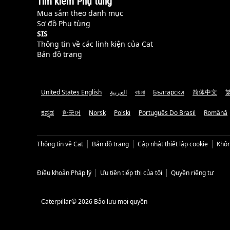
Tìm kiếm Phụ tùng
Mua sắm theo danh mục
Sơ đồ Phụ tùng
SIS
Thông tin về các linh kiện của Cat
Bản đồ trang
United States English
العربية
বাংলা
Български
简体中文
ಕನ್ನಡ
한국어
Norsk
Polski
Português Do Brasil
Română
Thông tin về Cat
Bản đồ trang
Cập nhật thiết lập cookie
Khôn
Điều khoản Pháp lý
Ưu tiên tiếp thị của tôi
Quyền riêng tư
Caterpillar© 2026 Bảo lưu mọi quyền