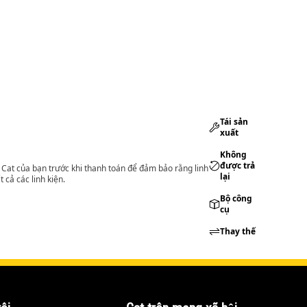
Tái sản
xuất
Không
được trả
lý Cat của bạn trước khi thanh toán để đảm bảo rằng linh
lại
 cả các linh kiện.
Bộ công
cụ
Thay thế