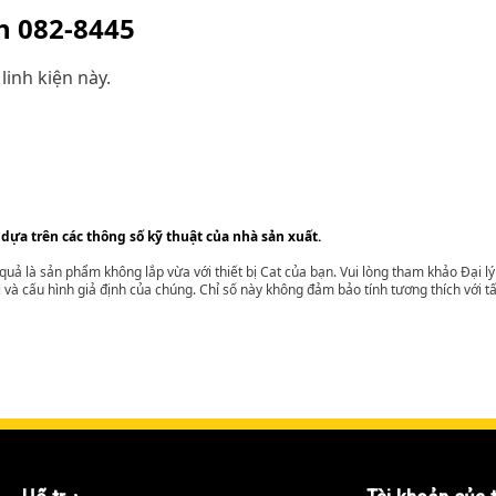
ện
082-8445
linh kiện này.
 dựa trên các thông số kỹ thuật của nhà sản xuất.
t quả là sản phẩm không lắp vừa với thiết bị Cat của bạn. Vui lòng tham khảo Đại 
i và cấu hình giả định của chúng. Chỉ số này không đảm bảo tính tương thích với tất