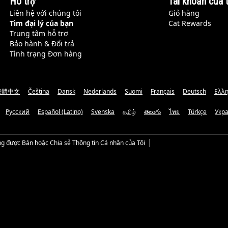
Hỗ trợ
Tài khoản của t
Liên hệ với chúng tôi
Giỏ hàng
Tìm đại lý của bạn
Cat Rewards
Trung tâm hỗ trợ
Bảo hành & Đổi trả
Tình trạng Đơn hàng
繁體中文
Čeština
Dansk
Nederlands
Suomi
Français
Deutsch
Ελλη
Русский
Español (Latino)
Svenska
தமிழ்
తెలుగు
ไทย
Türkçe
Укр
g được Bán hoặc Chia sẻ Thông tin Cá nhân của Tôi