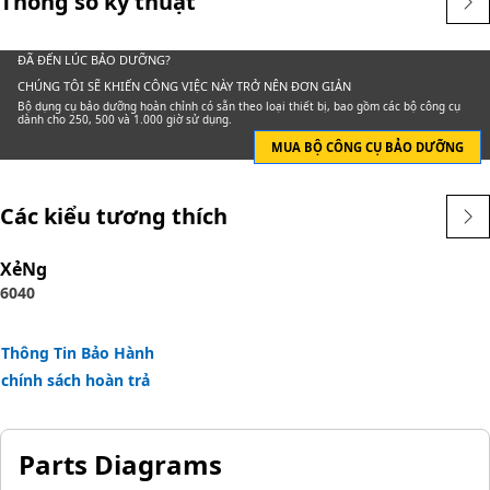
Thông số kỹ thuật
ĐÃ ĐẾN LÚC BẢO DƯỠNG?
CHÚNG TÔI SẼ KHIẾN CÔNG VIỆC NÀY TRỞ NÊN ĐƠN GIẢN
Bộ dụng cụ bảo dưỡng hoàn chỉnh có sẵn theo loại thiết bị, bao gồm các bộ công cụ
dành cho 250, 500 và 1.000 giờ sử dụng.
MUA BỘ CÔNG CỤ BẢO DƯỠNG
Các kiểu tương thích
XẻNg
6040
Thông Tin Bảo Hành
chính sách hoàn trả
Parts Diagrams