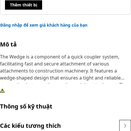
Thêm thiết bị
Đăng nhập để xem giá khách hàng của bạn
Mô tả
The Wedge is a component of a quick coupler system,
facilitating fast and secure attachment of various
attachments to construction machinery. It features a
wedge-shaped design that ensures a tight and reliable
connection between the coupler and the attachment. The
wedge allows for quick and efficient tool changes,
reducing downtime on construction sites. Its user-friendly
Thông số kỹ thuật
design simplifies the attachment process, enhancing
productivity and versatility on job sites.
Các kiểu tương thích
Attributes: