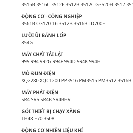
3516B 3516C 3512E 3512B 3512C G3520H 3512 35
ĐỘNG CƠ - CÔNG NGHIỆP
3561B CG170-16 3512B 3516B LD700E
LƯỠI ỦI BÁNH LỐP
854G
MÁY CHẤT TẢI LẬT
995 994 992G 994F 994D 994K 994H
MÔ-ĐUN ĐIỆN
XQ2280 XQC1200 PP3516 PM3516 PM3512 3516B
MÁY PHÁT ĐIỆN
SR4 SR5 SR4B SR4BHV
GÓI THIẾT BỊ CHẠY XĂNG
TH48-E70 3508
ĐỘNG CƠ NHIÊN LIỆU KHÍ