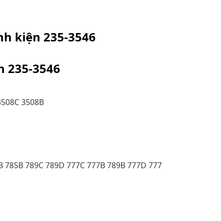
inh kiện
235-3546
ện
235-3546
3508C 3508B
B 785B 789C 789D 777C 777B 789B 777D 777