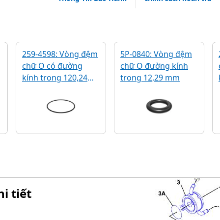
259-4598: Vòng đệm
5P-0840: Vòng đệm
chữ O có đường
chữ O đường kính
kính trong 120,24
trong 12,29 mm
mm
i tiết