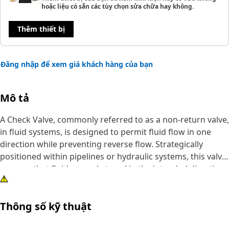
hoặc liệu có sẵn các tùy chọn sửa chữa hay không.
Thêm thiết bị
Đăng nhập để xem giá khách hàng của bạn
Mô tả
A Check Valve, commonly referred to as a non-return valve,
in fluid systems, is designed to permit fluid flow in one
direction while preventing reverse flow. Strategically
positioned within pipelines or hydraulic systems, this valve
ensures that fluid can only travel in the intended direction,
preventing backflow and maintaining system efficiency.
Thông số kỹ thuật
Attributes:
• Ensures unidirectional flow in pipelines