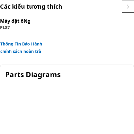
• Enhances system efficiency and safety
Các kiểu tương thích
• Prevents reverse flow automatically
Máy đặt ốNg
Applications:
PL87
A Check Valve is used to maintain controlled and
unidirectional flow, preventing the reverse flow of fluids,
and ensuring the efficiency and reliability of fluid systems.
Thông Tin Bảo Hành
chính sách hoàn trả
Parts Diagrams