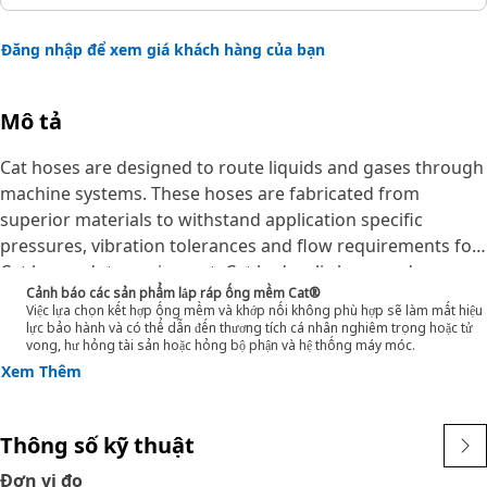
Đăng nhập để xem giá khách hàng của bạn
Mô tả
Cat hoses are designed to route liquids and gases through
machine systems. These hoses are fabricated from
superior materials to withstand application specific
pressures, vibration tolerances and flow requirements for
Cat heavy-duty equipment. Cat hydraulic hose and
Cảnh báo các sản phẩm lắp ráp ống mềm Cat®
couplings are subjected to the most rigorous testing
Việc lựa chọn kết hợp ống mềm và khớp nối không phù hợp sẽ làm mất hiệu
processes in the industry. Every Cat hose and coupling
lực bảo hành và có thể dẫn đến thương tích cá nhân nghiêm trọng hoặc tử
vong, hư hỏng tài sản hoặc hỏng bộ phận và hệ thống máy móc.
combination is tested as a system to ensure a perfect fit
Xem Thêm
that yields maximum safety and dependability. The Cat XT
ES hose line-up is designed and manufactured by
Caterpillar for high pressure hydraulic applications. These
Thông số kỹ thuật
range from 2500 to 6000 psi (17.5 to 42.0 MPa). The ES
(Enhanced Spiral) construction is a Caterpillar proprietary
Đơn vị đo