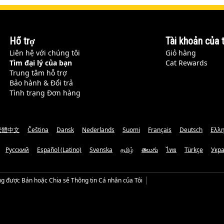
Hỗ trợ
Tài khoản của t
Liên hệ với chúng tôi
Giỏ hàng
Tìm đại lý của bạn
Cat Rewards
Trung tâm hỗ trợ
Bảo hành & Đổi trả
Tình trạng Đơn hàng
繁體中文
Čeština
Dansk
Nederlands
Suomi
Français
Deutsch
Ελλη
Русский
Español (Latino)
Svenska
தமிழ்
తెలుగు
ไทย
Türkçe
Укр
g được Bán hoặc Chia sẻ Thông tin Cá nhân của Tôi