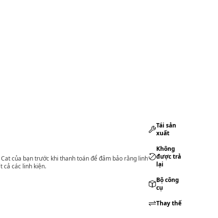
Tái sản
xuất
Không
được trả
lý Cat của bạn trước khi thanh toán để đảm bảo rằng linh
lại
 cả các linh kiện.
Bộ công
cụ
Thay thế