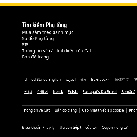
Tìm kiếm Phụ tùng
Mua sắm theo danh mục
Sơ đồ Phụ tùng
SIS
Thông tin về các linh kiện của Cat
Bản đồ trang
United States English
العربية
বাংলা
Български
简体中文
ಕನ್ನಡ
한국어
Norsk
Polski
Português Do Brasil
Română
Thông tin về Cat
Bản đồ trang
Cập nhật thiết lập cookie
Khôn
Điều khoản Pháp lý
Ưu tiên tiếp thị của tôi
Quyền riêng tư