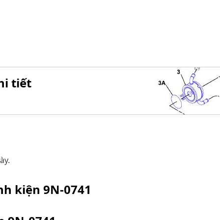
i tiết
ày.
inh kiện
9N-0741