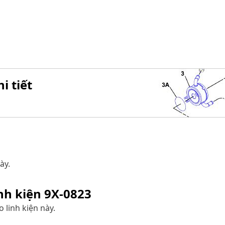
i tiết
ày.
inh kiện
9X-0823
 linh kiện này.