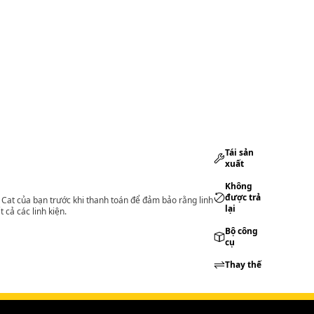
Tái sản
xuất
Không
được trả
lý Cat của bạn trước khi thanh toán để đảm bảo rằng linh
lại
 cả các linh kiện.
Bộ công
cụ
Thay thế