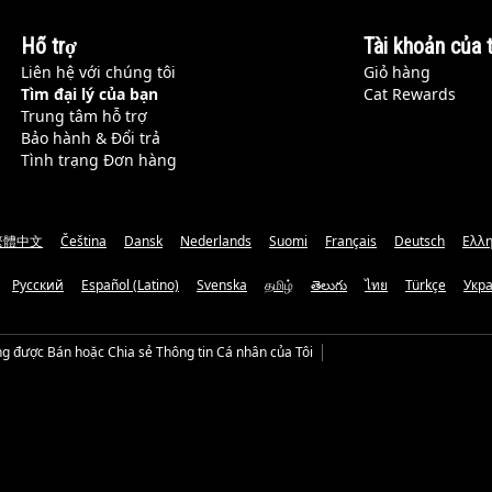
Hỗ trợ
Tài khoản của t
Liên hệ với chúng tôi
Giỏ hàng
Tìm đại lý của bạn
Cat Rewards
Trung tâm hỗ trợ
Bảo hành & Đổi trả
Tình trạng Đơn hàng
繁體中文
Čeština
Dansk
Nederlands
Suomi
Français
Deutsch
Ελλη
Русский
Español (Latino)
Svenska
தமிழ்
తెలుగు
ไทย
Türkçe
Укр
g được Bán hoặc Chia sẻ Thông tin Cá nhân của Tôi