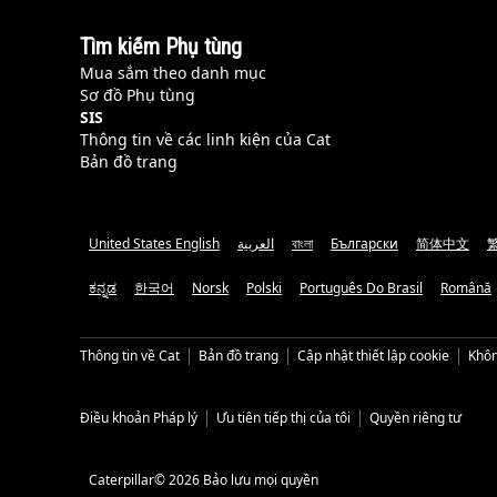
Tìm kiếm Phụ tùng
Mua sắm theo danh mục
Sơ đồ Phụ tùng
SIS
Thông tin về các linh kiện của Cat
Bản đồ trang
United States English
العربية
বাংলা
Български
简体中文
ಕನ್ನಡ
한국어
Norsk
Polski
Português Do Brasil
Română
Thông tin về Cat
Bản đồ trang
Cập nhật thiết lập cookie
Khôn
Điều khoản Pháp lý
Ưu tiên tiếp thị của tôi
Quyền riêng tư
Caterpillar© 2026 Bảo lưu mọi quyền