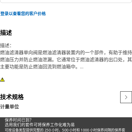
登录以查看您的客户价格
描述
描述：
燃油滤清器单向阀是燃油滤清器装置内的一个部件，有助于维持
燃油压力并防止燃油泄漏。它通常位于燃油滤清器的出口处，其
主要功能是防止燃油回流到燃油箱中。
特性：
• 按照精确的技术规格制造，坚固耐用、性能可靠、可实现出色
的生产率。
技术规格
• 提供 6.9 千帕的开启压力，这是打开阀门所需的最小压力。
计量单位
• 最高工作温度为 150°C。
保养时间已到？
应用：
选用我们的套件可将保养工作化难为易
燃油滤清器单向阀有助于维持燃油压力并防止燃油泄漏。
可按设备类型提供完整的 250 小时、500 小时和 1000 小时保养间隔的保养套