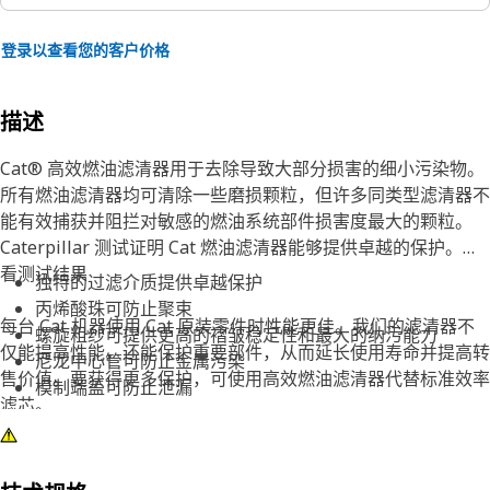
登录以查看您的客户价格
描述
Cat® 高效燃油滤清器用于去除导致大部分损害的细小污染物。
所有燃油滤清器均可清除一些磨损颗粒，但许多同类型滤清器不
能有效捕获并阻拦对敏感的燃油系统部件损害度最大的颗粒。
Caterpillar 测试证明 Cat 燃油滤清器能够提供卓越的保护。查
看测试结果
独特的过滤介质提供卓越保护
丙烯酸珠可防止聚束
每台 Cat 机器使用 Cat 原装零件时性能更佳。我们的滤清器不
螺旋粗纱可提供更高的褶皱稳定性和最大的纳污能力
仅能提高性能，还能保护重要部件，从而延长使用寿命并提高转
尼龙中心管可防止金属污染
售价值。要获得更多保护，可使用高效燃油滤清器代替标准效率
模制端盖可防止泄漏
滤芯。
Cat 燃油滤清器采用坚固的一体式罐头设计和比金属更清洁、更
坚固的非金属中心管制造，可最大程度地提高清洁度并减少潜在