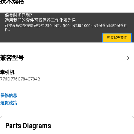
技术规格
泄漏。
保养时间已到？
我们的滤清器专为您的 Cat 机器而设计，可保护您的燃油系统
选用我们的套件可将保养工作化难为易
可按设备类型提供完整的 250 小时、500 小时和 1000 小时保养间隔的保养套
并保障您的收益。
件。
购买保养套件
属性：
兼容型号
牵引机
776D
776C
784C
784B
保修信息
退货政策
Parts Diagrams