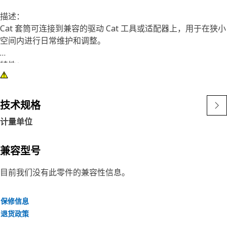
描述：
Cat 套筒可连接到兼容的驱动 Cat 工具或适配器上，用于在狭小
空间内进行日常维护和调整。
特性：
• 12 角，16 mm 套筒
• 标准长度
• 3/8 英寸方头
技术规格
• 镀铬
计量单位
兼容型号
目前我们没有此零件的兼容性信息。
保修信息
退货政策