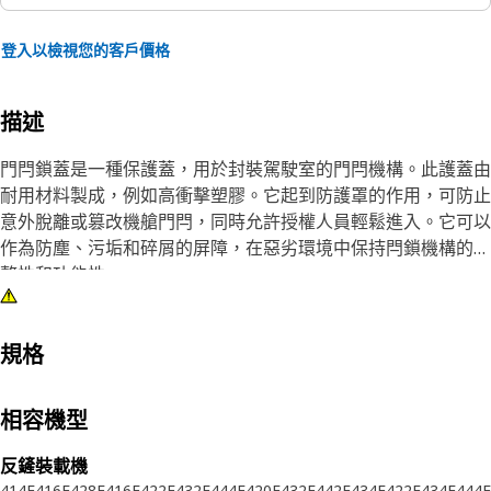
登入以檢視您的客戶價格
描述
門閂鎖蓋是一種保護蓋，用於封裝駕駛室的門閂機構。此護蓋由
耐用材料製成，例如高衝擊塑膠。它起到防護罩的作用，可防止
意外脫離或篡改機艙門閂，同時允許授權人員輕鬆進入。它可以
作為防塵、污垢和碎屑的屏障，在惡劣環境中保持閂鎖機構的完
整性和功能性。
屬性：
• 提供可靠有效的屏障，防止污染物進入
規格
• 防止意外脫離，該蓋有助於提高機艙門的整體可靠性
相容機型
應用：
門閂鎖蓋用於保護門閂裝置免受外部干擾，確保其在操作過程中
反鏟裝載機
保持牢固接合。
414E
416E
428F
416F
422F
432E
444F
420E
432F
442E
434E
422E
434F
444E