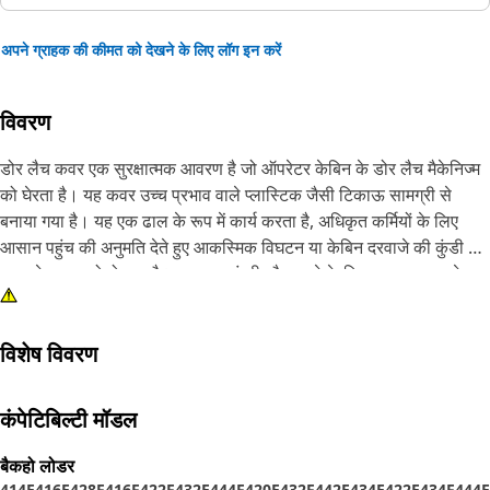
अपने ग्राहक की कीमत को देखने के लिए लॉग इन करें
विवरण
डोर लैच कवर एक सुरक्षात्मक आवरण है जो ऑपरेटर केबिन के डोर लैच मैकेनिज्म
को घेरता है। यह कवर उच्च प्रभाव वाले प्लास्टिक जैसी टिकाऊ सामग्री से
बनाया गया है। यह एक ढाल के रूप में कार्य करता है, अधिकृत कर्मियों के लिए
आसान पहुंच की अनुमति देते हुए आकस्मिक विघटन या केबिन दरवाजे की कुंडी के
साथ छेड़छाड़ को रोकता है। यह धूल, गंदगी और मलबे के खिलाफ एक बाधा के
रूप में कार्य करता है, कठोर वातावरण में कुंडी तंत्र की अखंडता और कार्यक्षमता
को बनाए रखता है।
विशेष विवरण
विशेषताएँ:
• एक विश्वसनीय और प्रभावी अवरोध प्रदान करता है, दूषित पदार्थों के प्रवेश को
कंपेटिबिल्टी मॉडल
रोकता है
• आकस्मिक विघटन को रोकना, यह कवर केबिन दरवाजों की समग्र विश्वसनीयता
बैकहो लोडर
में योगदान देता है
414E
416E
428F
416F
422F
432E
444F
420E
432F
442E
434E
422E
434F
444E