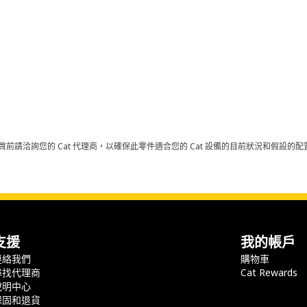
買前請洽詢您的 Cat 代理商，以確保此零件適合您的 Cat 設備的目前狀況和假設
支援
我的帳戶
連絡我們
購物車
尋找代理商
Cat Rewards
說明中心
保固和退貨