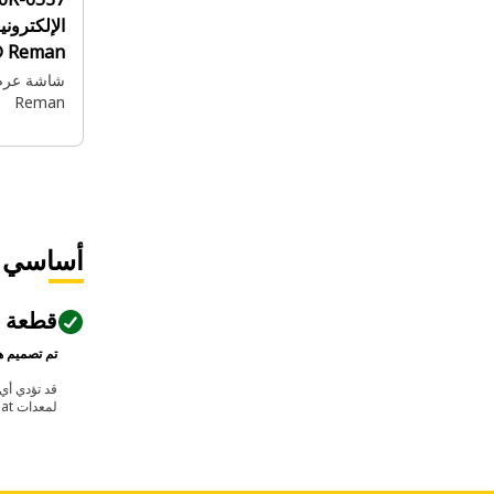
® Reman
شاشة عرض
Reman
أساسي
قطعة م
تم تصميم هذه القطعة لتل
لمعدات Cat في حالتها الحالية وتكوينها المفترض. لا يضمن هذا المؤشر التوافق مع كل قطع الغيار.