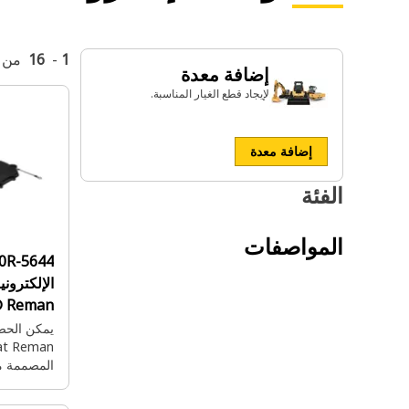
1
-
16
من
إضافة معدة
لإيجاد قطع الغيار المناسبة.
إضافة معدة
الفئة
المواصفات
10R-5644:
® Reman
يمكن الحص
كامل أينما 
وكلها بسعر