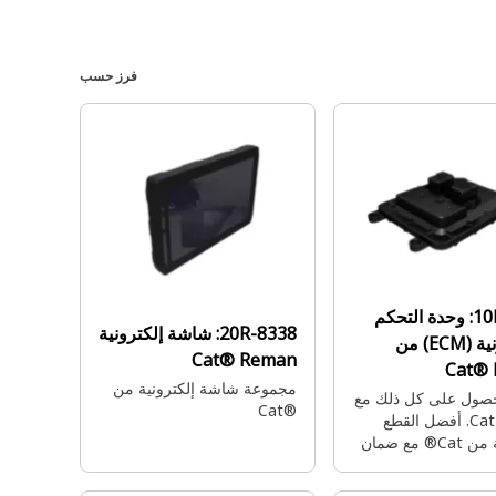
فرز حسب
وحدة التحكم
20R-8338:
شاشة إلكترونية
الإلكترونية (ECM) من
Cat® Reman
Cat®
مجموعة شاشة إلكترونية من
حصول على كل ذلك مع
Cat®‎
Cat Reman. أفضل القطع
المصممة من Cat® مع ضمان
 ووقتما تحتاج إليها -
عر بسيط.