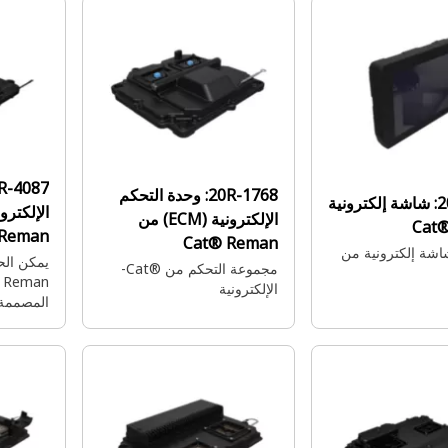
10R-4087:
20R-1768:
وحدة التحكم
شاشة إلكترونية
الإلكترونية (ECM) من
Cat
 Reman
Cat® Reman
شة إلكترونية من
يمكن ال
مجموعة التحكم من Cat®‎-
الإلكترونية
كامل أينما
وكلها بس