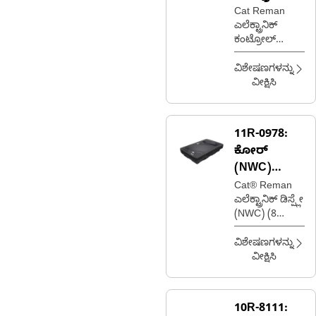
ಕಂಟ್ರೋಲ್
Cat Reman
ಎಲೆಕ್ಟ್ರಾನಿಕ್
ಮಾಡ್ಯೂಲ್
ಕಂಟ್ರೋಲ್
(ECM)
ಮಾಡ್ಯೂಲ್
(ECM)
ವಿಶೇಷಣಗಳನ್ನು
(ADEM™ 2)
ವೀಕ್ಷಿಸಿ
(16 MEUI)
11R-0978:
ಕೋರ್
(NWC)
ಎಲೆಕ್ಟ್ರಾನಿಕ್
Cat® Reman
ಎಲೆಕ್ಟ್ರಾನಿಕ್ ಡಿಸ್ಪ್ಲೇ
ಡಿಸ್ಪ್ಲೇಯೊಂದಿ
(NWC) (8
ಗೆ Cat®
ಇಂಚಿನ
Reman ಹೊಸ
ಟಚ್‌ಸ್ಕ್ರೀನ್)
ವಿಶೇಷಣಗಳನ್ನು
ವೀಕ್ಷಿಸಿ
10R-8111: