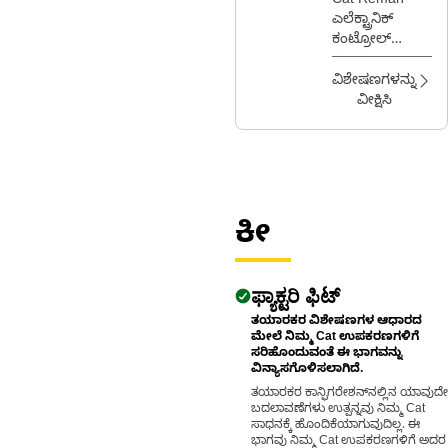
ಕಂಟ್ರೋಲ್
Cat Reman
ಎಲೆಕ್ಟ್ರಾನಿಕ್
ಮಾಡ್ಯೂಲ್
ಕಂಟ್ರೋಲ್
(ECM)
ಮಾಡ್ಯೂಲ್
(ECM)
ವಿಶೇಷಣಗಳನ್ನು
(A4E4V3.1)
ವೀಕ್ಷಿಸಿ
(ಯಂತ್ರ)
ಕೀ
ಫ್ಯಾಕ್ಟರಿ ಫಿಟ್
ತಯಾರಕರ ವಿಶೇಷಣಗಳ ಆಧಾರದ
ಮೇಲೆ ನಿಮ್ಮ Cat ಉಪಕರಣಗಳಿಗೆ
ಸರಿಹೊಂದುವಂತೆ ಈ ಭಾಗವನ್ನು
ವಿನ್ಯಾಸಗೊಳಿಸಲಾಗಿದೆ.
ತಯಾರಕರ ಕಾನ್ಫಿಗರೇಶನ್‌ನಲ್ಲಿನ ಯಾವುದೇ
ಬದಲಾವಣೆಗಳು ಉತ್ಪನ್ನವು ನಿಮ್ಮ Cat
ಸಾಧನಕ್ಕೆ ಹೊಂದಿಕೆಯಾಗುವುದಿಲ್ಲ. ಈ
ಭಾಗವು ನಿಮ್ಮ Cat ಉಪಕರಣಗಳಿಗೆ ಅದರ