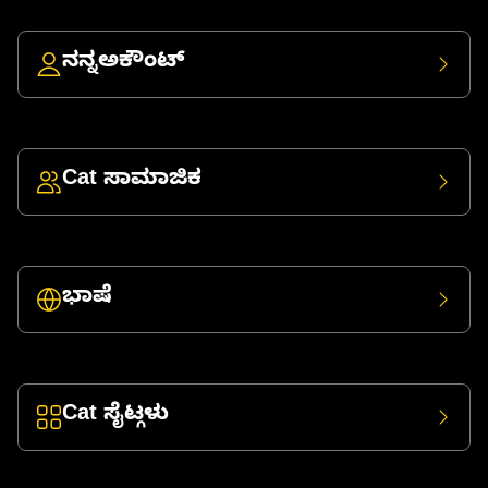
ನನ್ನಅಕೌಂಟ್
Cat ಸಾಮಾಜಿಕ
ಭಾಷೆ
Cat ಸೈಟ್ಗಳು