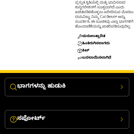
ಪ್ರಸ್ತುತ ಸ್ಥಿತಿಯಲ್ಲಿ ಮತ್ತು ಭಾವಿಸಲಾದ
ಕಾನ್ಫಿಗರೇಶನ್‌ಗೆ ಸೂಕ್ತವಾಗಿದೆ ಎಂದು
ಖಚಿತಪಡಿಸಿಕೊಳ್ಳಲು ಖರೀದಿಸುವ ಮೊದಲು
ದಯವಿಟ್ಟು ನಿಮ್ಮ Cat ಡೀಲರ್ ಅನ್ನು
ಸಂಪರ್ಕಿಸಿ. ಈ ಸೂಚಕವು ಎಲ್ಲಾ ಭಾಗಗಳಿಗೆ
ಹೊಂದಾಣಿಕೆಯನ್ನು ಖಾತರಿಪಡಿಸುವುದಿಲ್ಲ.
ಮರುಉತ್ಪಾದಿತ
ಹಿಂತಿರುಗಿಸಲಾಗದು
ಕಿಟ್
ಬದಲಾಯಿಸಲಾಗಿದೆ
ಭಾಗಗಳನ್ನು ಹುಡುಕಿ
ಸಪೋರ್ಟ್