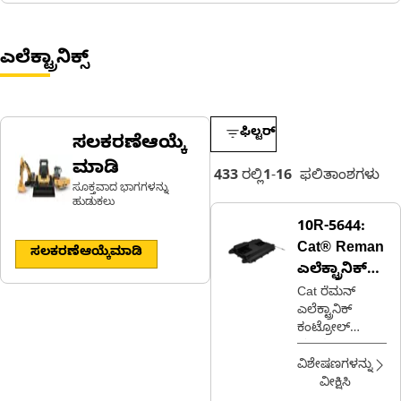
ಎಲೆಕ್ಟ್ರಾನಿಕ್ಸ್
ಫಿಲ್ಟರ್
ಸಲಕರಣೆಆಯ್ಕೆ
ಮಾಡಿ
433
ರಲ್ಲಿ
1
-
16
ಫಲಿತಾಂಶಗಳು
ಸೂಕ್ತವಾದ ಭಾಗಗಳನ್ನು
ಹುಡುಕಲು
10R-5644:
Cat® Reman
ಸಲಕರಣೆಆಯ್ಕೆಮಾಡಿ
ಎಲೆಕ್ಟ್ರಾನಿಕ್
ಕಂಟ್ರೋಲ್
Cat ರೆಮನ್
ಎಲೆಕ್ಟ್ರಾನಿಕ್
ಮಾಡ್ಯೂಲ್
ಕಂಟ್ರೋಲ್
(ECM)
ಮಾಡ್ಯೂಲ್
(ECM)
ವಿಶೇಷಣಗಳನ್ನು
(A4M1V4.5 FF)
ವೀಕ್ಷಿಸಿ