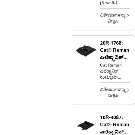
(8 ಇಂಚಿನ
ಟಚ್‌ಸ್ಕ್ರೀನ್)
ವಿಶೇಷಣಗಳನ್ನು
ವೀಕ್ಷಿಸಿ
20R-1768:
Cat® Reman
ಎಲೆಕ್ಟ್ರಾನಿಕ್
ಕಂಟ್ರೋಲ್
Cat Reman
ಎಲೆಕ್ಟ್ರಾನಿಕ್
ಮಾಡ್ಯೂಲ್
ಕಂಟ್ರೋಲ್
(ECM)
ಮಾಡ್ಯೂಲ್
(ECM) (A5:E2)
ವಿಶೇಷಣಗಳನ್ನು
(ಫ್ಲೂಯಿಡ್
ವೀಕ್ಷಿಸಿ
ಕೂಲ್ಡ್-ಫಾಸ್ಟ್
ಫಿಲ್)
10R-4087:
Cat® Reman
ಎಲೆಕ್ಟ್ರಾನಿಕ್