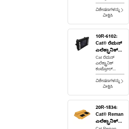
(ECM)
ಮಾಡ್ಯೂಲ್
(ECM) (A4-ISM
ವಿಶೇಷಣಗಳನ್ನು
DET)
ವೀಕ್ಷಿಸಿ
10R-6102:
Cat® ರೆಮನ್
ಎಲೆಕ್ಟ್ರಾನಿಕ್
ಕಂಟ್ರೋಲ್
Cat ರೆಮನ್
ಎಲೆಕ್ಟ್ರಾನಿಕ್
ಮಾಡ್ಯೂಲ್
ಕಂಟ್ರೋಲ್
ಮಾಡ್ಯೂಲ್
ವಿಶೇಷಣಗಳನ್ನು
ವೀಕ್ಷಿಸಿ
20R-1834:
Cat® Reman
ಎಲೆಕ್ಟ್ರಾನಿಕ್