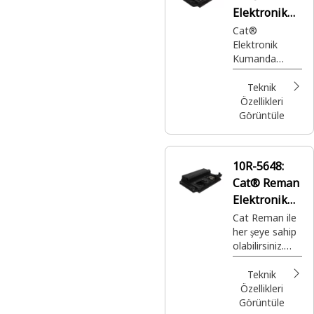
üretime sahip
Elektronik
Cat® parçalar.
Kontrol
Cat®
Elektronik
Modülü
Kumanda
(ECM)
Grubu (ECM)
Teknik
Özellikleri
Görüntüle
10R-5648:
Cat® Reman
Elektronik
Kontrol
Cat Reman ile
her şeye sahip
Modülü
olabilirsiniz.
(ECM)
Doğru
zamanda ve
Teknik
yerde
Özellikleri
kullanmanız
Görüntüle