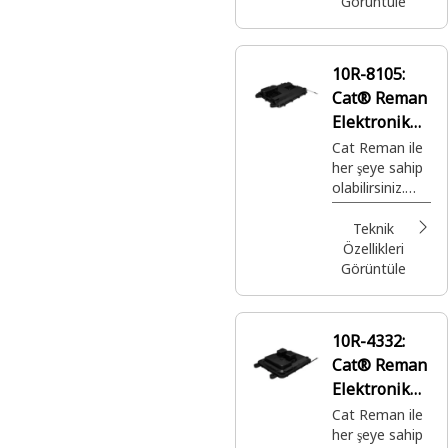
kullanmanız
Görüntüle
için eksiksiz
garanti ile
sağlanan, son
10R-8105:
derece uygun
Cat® Reman
fiyatlı, en iyi
üretime sahip
Elektronik
Cat® parçalar.
Kontrol
Cat Reman ile
her şeye sahip
Modülü
olabilirsiniz.
(ECM)
Doğru
zamanda ve
Teknik
yerde
Özellikleri
kullanmanız
Görüntüle
için eksiksiz
garanti ile
sağlanan, son
10R-4332:
derece uygun
Cat® Reman
fiyatlı, en iyi
üretime sahip
Elektronik
Cat® parçalar.
Kontrol
Cat Reman ile
her şeye sahip
Modülü