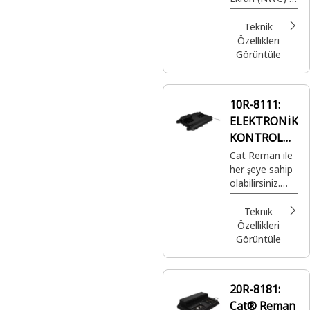
Ekran
inç
Dokunmatik
Teknik
Ekran)
Özellikleri
Görüntüle
10R-8111:
ELEKTRONİK
KONTROL
GRUBU
Cat Reman ile
her şeye sahip
olabilirsiniz.
Doğru
zamanda ve
Teknik
yerde
Özellikleri
kullanmanız
Görüntüle
için eksiksiz
garanti ile
sağlanan, son
20R-8181:
derece uygun
Cat® Reman
fiyatlı, en iyi