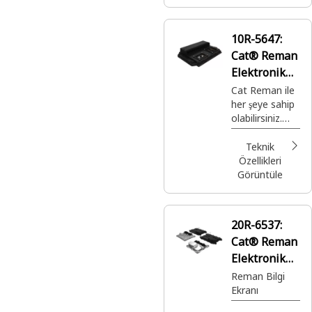
için eksiksiz
garanti ile
sağlanan, son
10R-5647:
derece uygun
Cat® Reman
fiyatlı, en iyi
üretime sahip
Elektronik
Cat® parçalar.
Kontrol
Cat Reman ile
her şeye sahip
Modülü
olabilirsiniz.
(ECM)
Doğru
zamanda ve
Teknik
yerde
Özellikleri
kullanmanız
Görüntüle
için eksiksiz
garanti ile
sağlanan, son
20R-6537:
derece uygun
Cat® Reman
fiyatlı, en iyi
üretime sahip
Elektronik
Cat® parçalar.
Kontrol
Reman Bilgi
Ekranı
Modülü
(ECM)