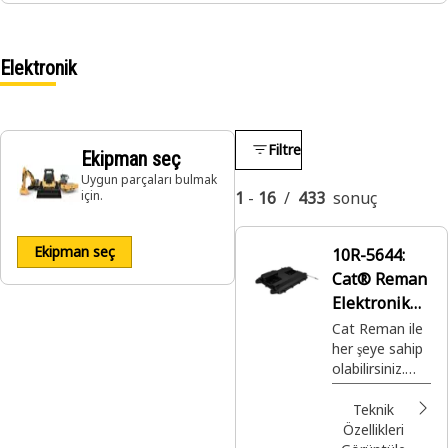
Elektronik
Filtre
Ekipman seç
Uygun parçaları bulmak
için.
1
-
16
/
433
sonuç
Ekipman seç
10R-5644:
Cat® Reman
Elektronik
Kontrol
Cat Reman ile
her şeye sahip
Modülü
olabilirsiniz.
(ECM)
Doğru
zamanda ve
Teknik
yerde
Özellikleri