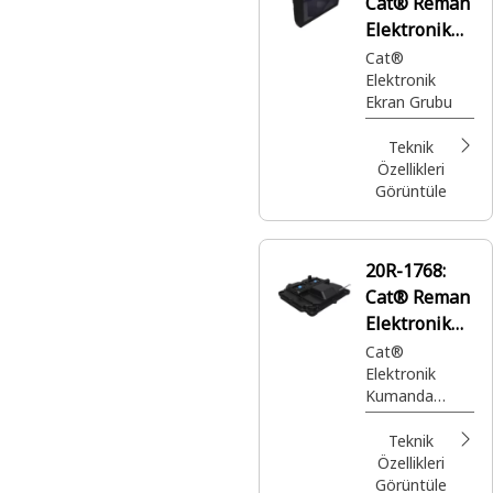
Cat® Reman
Elektronik
Ekran
Cat®
Elektronik
Ekran Grubu
Teknik
Özellikleri
Görüntüle
20R-1768:
Cat® Reman
Elektronik
Kontrol
Cat®
Elektronik
Modülü
Kumanda
(ECM)
Grubu
Teknik
Özellikleri
Görüntüle