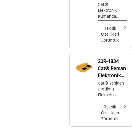
Grubu
Cat®
Elektronik
Kumanda
Grubu
Teknik
Özellikleri
Görüntüle
20R-1834:
Cat® Reman
Elektronik
Kontrol
Cat® Yeniden
Üretilmiş
Modülü
Elektronik
(ECM)
Kumanda
Grubu (Temel)
Teknik
(A4E4V3.1
Özellikleri
Makine)
Görüntüle