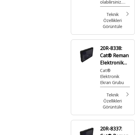
olabilirsiniz.
(ECM)
Doğru
zamanda ve
Teknik
yerde
Özellikleri
kullanmanız
Görüntüle
için eksiksiz
garanti ile
sağlanan, son
20R-8338:
derece uygun
Cat® Reman
fiyatlı, en iyi
üretime sahip
Elektronik
Cat® parçalar.
Ekran
Cat®
Elektronik
Ekran Grubu
Teknik
Özellikleri
Görüntüle
20R-8337: