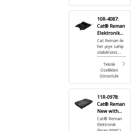
10R-4087:
Cat® Reman
Elektronik
Kontrol
Cat Reman ile
her şeye sahip
Modülü
olabilirsiniz.
(ECM)
Doğru
zamanda ve
Teknik
yerde
Özellikleri
kullanmanız
Görüntüle
için eksiksiz
garanti ile
sağlanan, son
11R-0978:
derece uygun
Cat® Reman
fiyatlı, en iyi
üretime sahip
New with
Cat® parçalar.
Core (NWC)
Cat® Reman
Elektronik
Elektronik
Ekran (NWC) (8