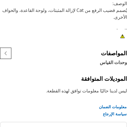
وصف:
يُصمم قضيب الرفع من Cat لإزالة المثبتات، ولوحة القاعدة، والحواف
أخرى.‏
مات:
بقات أكسيد أسود واقية من الصدأ
قبض بلاستيكي
عالجة للسطح مقاومة للتآكل
مواصفات
دات القياس
موديلات المتوافقة
 لدينا حاليًا معلومات توافق لهذه القطعة.
ومات الضمان
سة الإرجاع