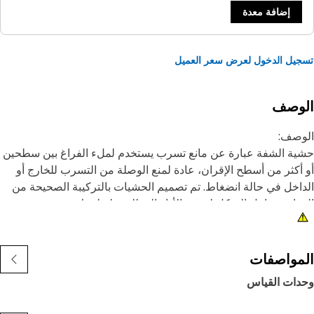
إضافة معدة
يل الدخول لعرض سعر العميل
لوصف
وصف:
ة الشفة عبارة عن مانع تسرب يستخدم لملء الفراغ بين سطحين
أكثر من أسطح الإقران، عادة لمنع الوصلة من التسرب للخارج أو
اخل في حالة انضغاط. تم تصميم الحشيات بالتركيبة الصحيحة من
واد وعوامل الشكل لتوفير الأداء المطلوب لتطبيقك.
يزات:
فتحات تثبيت لحجم ملحق 1/2
مواصفات
يناسب شفاه 150 رطلا مع قطر داخلي مقاس 2 بوصة.
دات القياس
صمم ليتحمل درجات الحرارة والضغوط العالية، لذا فهو يحتفظ
رته على منع التسرب.