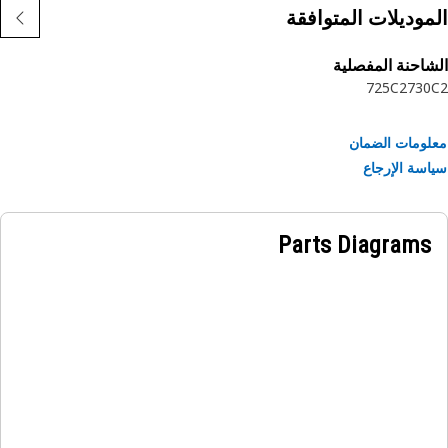
 مصممة للاستخدام في الظروف شديدة القسوة.
موديلات المتوافقة
احنة المفصلية
725C2
730
ومات الضمان
سة الإرجاع
Parts Diagrams