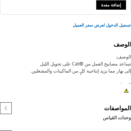
إضافة معدة
يل الدخول لعرض سعر العميل
لوصف
وصف:
 مصابيح العمل من Cat®‎‎ على تحويل الليل
 نهار مما يزيد إنتاجية كلٍ من الماكينات والمشغلين.
مات:
1) صُممت المصابيح الممتازة من Cat لاستيفاء مستويات الاهتزاز
طلوبة لكل من الماكينات الكبيرة والصغيرة.
2) يمكن تهيئة المصابيح من Cat للماكينات الأخرى في أسطولك،
مواصفات
يمكن تعديلها لتتناسب مع الماكينات الأقدم.‏
دات القياس
طبيق: