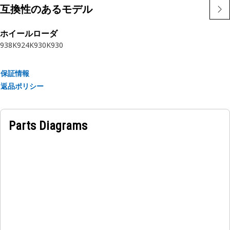
非常に過酷な条件での使用を想定して設計されています
互換性のあるモデル
ホイールローダ
938K
924K
930K
930
保証情報
返品ポリシー
Parts Diagrams