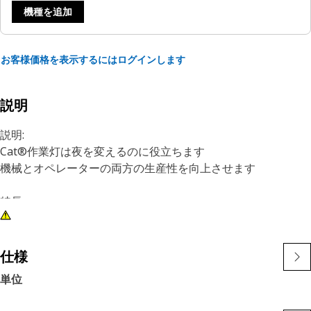
機種を追加
お客様価格を表示するにはログインします
説明
説明:
Cat®作業灯は夜を変えるのに役立ちます
機械とオペレーターの両方の生産性を向上させます
特長:
1) プレミアムCatライトは、大型機械と小型機械の両方の厳し
い振動レベルに対応するように設計されています
2)Catライトは、フリート内の他の機械に適応可能で、古い機
仕様
械に後付けできます
単位
用途