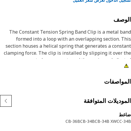
يل الدخول لعرض سعر العميل
لوصف
The Constant Tension Spring Band Clip is a metal b
formed into a loop with an overlapping section. T
section houses a helical spring that generates a const
clamping force. The clip is installed by slipping it over 
connected components and then using a dedicat
tightening tool to compress the spring section. T
tightens the band around the components, creatin
secure and leak-proof se
مواصفات
Attribut
موديلات المتوافقة
• Ensures a continuous and stable grip, even wit
temperature fluctuati
غط
• HV420-520 or HRC42-50 hardness provides superio
CB-36B
CB-34B
CB-34B XW
CC-3
durability and wear resistan