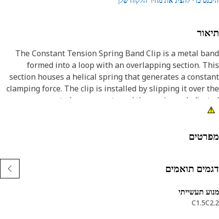
נס כדי להציג את מחיר הלקוח שלך
אור
The Constant Tension Spring Band Clip is a metal b
formed into a loop with an overlapping section. T
section houses a helical spring that generates a const
clamping force. The clip is installed by slipping it over 
connected components and then using a dedicat
tightening tool to compress the spring section. T
tightens the band around the components, creatin
secure and leak-proof se
רטים
Attribut
מים תואמים
• Ensures a continuous and stable grip, even wit
temperature fluctuati
ע תעשייתי
• HV420-520 or HRC42-50 hardness provides superio
C1.5
C
durability and wear resistan