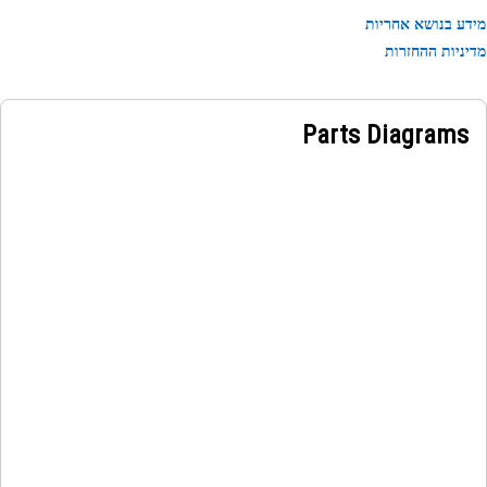
Applicatio
ע בנושא אחריות
The Constant Tension Spring Band Clip maintains a sec
ניות ההחזרות
connection between exhaust system components 
applying a continuous and adjustable clamping for
Parts Diagrams