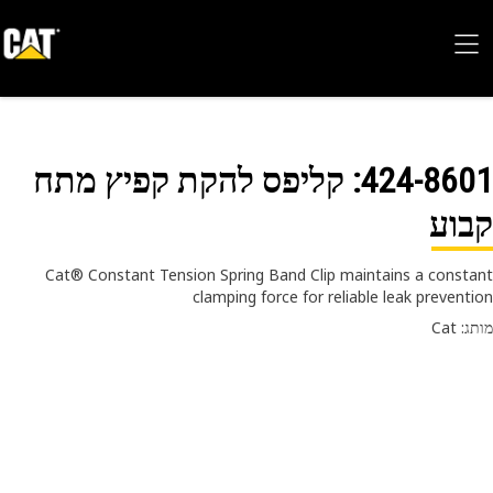
424-86
: קליפס להקת קפיץ מתח
וע
Cat® Constant Tension Spring Band Clip maintains a const
clamping force for reliable leak prevent
 Cat