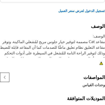
يل الدخول لعرض سعر العميل
لوصف
وصف:
مقاعد Cat مصممة لتوفير خيار جلوس مريح لمُشغلي الماكينة. وتوفر
عد التعليق نظام تعليق ماصًّا للصدمات كما أن المقاعد قابلة للضبط
ك لتوفير الراحة التامة للمُشغل في السيطرة على أدوات التحكم
دوية أو التي تتم عن طريق القدم. الجودة التي تتوقعها لبيئة العمل
اسية.
مات:
مواصفات
جموعة مقعد تعليق مغطى بالقماش مع مسند رأس وحزام مقعد
دات القياس
للون: رمادي أسفلت
ضبط أمامي وخلفي
مكانية ضبط زاوية مسند الظهر ودعامة أسفل الظهر
موديلات المتوافقة
طاء تعليق