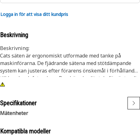
Logga in för att visa ditt kundpris
Beskrivning
Beskrivning:
Cats säten är ergonomiskt utformade med tanke på
maskinförarna. De fjädrande sätena med stötdämpande
system kan justeras efter förarens önskemål i förhållande
till hand- och fotreglage. Den höga kvalitet du förväntar dig
i krävande arbetsmiljöer.
Egenskaper:
Specifikationer
• Tygklädd fjädrande sätesenhet med nackstöd och
Mätenheter
säkerhetsbälte
• Färg: asfaltsgrå
• Framåt- och bakåtjustering
Kompatibla modeller
• Justerbart ryggstöd och svankstöd