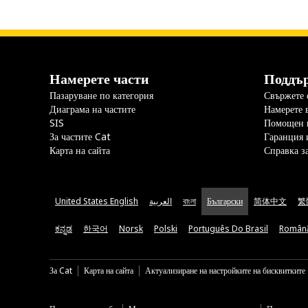
Намерете части
Поддъ
Пазаруване по категория
Свържете с
Диаграма на частите
Намерете 
SIS
Помощен 
За частите Cat
Гаранция 
Карта на сайта
Справка з
United States English
العربية
বাংলা
Български
简体中文
繁
ಕನ್ನಡ
한국어
Norsk
Polski
Português Do Brasil
Român
За Cat
Карта на сайта
Актуализиране на настройките на бисквитките