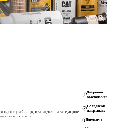
Фабрично
възстановена
Не подлежи
на връщане
търговец на Cat, преди да закупите, за да се уверите,
мост за всички части.
Комплект