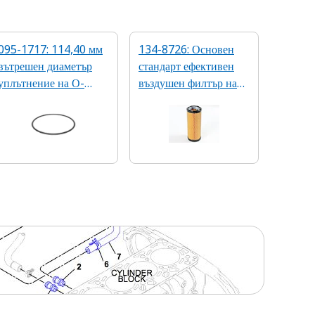
095-1717: 114,40 мм
134-8726: Основен
вътрешен диаметър
стандарт ефективен
уплътнение на О-
въздушен филтър на
пръстен
двигателя