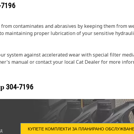
-7196
on from contaminates and abrasives by keeping them from we
to maintaining proper lubrication of your sensitive hydrauli
your system against accelerated wear with special filter med
er's manual or contact your local Cat Dealer for more infor
ер
304-7196
КУПЕТЕ КОМПЛЕКТИ ЗА ПЛАНИРАНО ОБСЛУЖВАН
ед