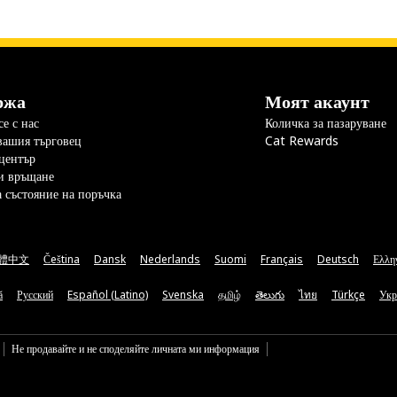
ржа
Моят акаунт
е с нас
Количка за пазаруване
вашия търговец
Cat Rewards
център
и връщане
а състояние на поръчка
體中文
Čeština
Dansk
Nederlands
Suomi
Français
Deutsch
Ελλη
ă
Русский
Español (Latino)
Svenska
தமிழ்
తెలుగు
ไทย
Türkçe
Укр
Не продавайте и не споделяйте личната ми информация