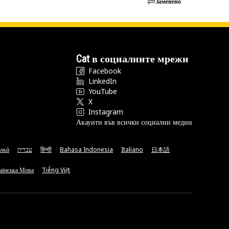
Заменено
Cat в социалните мрежи
Facebook
LinkedIn
YouTube
X
Instagram
Акаунти във всички социални медии
νικά
עברית
हिन्दी
Bahasa Indonesia
Italiano
日本語
аїнська Мова
Tiếng Việt