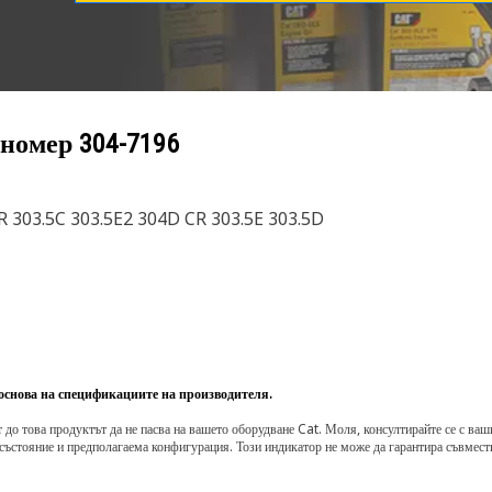
 номер
304-7196
 303.5C 303.5E2 304D CR 303.5E 303.5D
 основа на спецификациите на производителя.
о това продуктът да не пасва на вашето оборудване Cat. Моля, консултирайте се с вашия 
състояние и предполагаема конфигурация. Този индикатор не може да гарантира съвмести