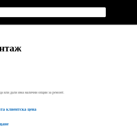
онтаж
яща или дали има налични опции за ремонт.
ата клиентска цена
щане