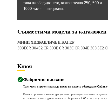
типа на оборудването, включително 250, 500 и
1000-часови интервали.
Съвместими модели за каталожен
МИНИ ХИДРАВЛИЧЕН БАГЕР
303ECR 304E2 CR 303E CR 303C CR 304E 303.5E2 CR
Ключ
Фабрично пасване
Тази част е проектирана да пасва на вашето оборудване Cat въз
Всички промени в конфигурацията на производителя може да доведат д
че тази част е подходяща за вашето оборудване Cat в настоящото му 