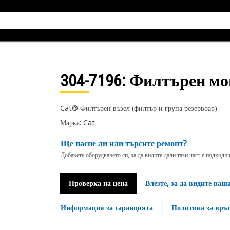
304-7196
: Филтърен м
Cat® Филтърен възел (филтър и група резервоар)
Марка: Cat
Ще пасне ли или търсите ремонт?
Добавете оборудването си, за да видите дали тази част е подход
Проверка на цена
Влезте, за да видите ваш
Информация за гаранцията
Политика за връ