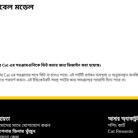
িবেল মডেল
ার Cat এর সরঞ্জামগুলিকে ফিট করার জন্য ডিজাইন করা হয়েছে।
র Cat এর সরঞ্জামের সাথে ফিট না হতেও পারে। এই পার্টটি বর্তমান অবস্থায় ও অনুমানকৃত কন
ামর্শ করুন। এই ইন্ডিকেটরটি সমস্ত পার্টের জন্য সামঞ্জস্যের গ্যারান্টি দিতে পারে না।
হায়তা
আমার অ্যাকাউন্
মাদের সাথে যোগাযোগ করুন
শপিং কার্ট
নার ডিলার খুঁজুন
Cat Rewards
ায়তা কেন্দ্র