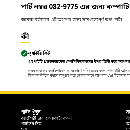
পার্ট নম্বর
082-9775
এর জন্য কম্পাট
আমরা বর্তমানে এই অংশের জন্য সামঞ্জস্যপূর্ণ তথ্য নেই।
কী
ফ্যাক্টরি ফিট
এই পার্টটি প্রস্তুতকারকের স্পেসিফিকেশনের উপর ভিত্তি করে আপন
প্রস্তুতকারকের কনফিগারেশনে যেকোনো পরিবর্তনের ফলে প্রোডাক্টটি আপনা
কিনা তা নিশ্চিত করতে অনুগ্রহ করে কেনার আগে আপনার Cat বিক্রেতার সাথে পর
পার্টস খুঁজুন
স
ক্যাটেগরী দ্বারা কেনাকাটা করুন
আ
পার্টসের চিত্র
আপ
SIS
সহ