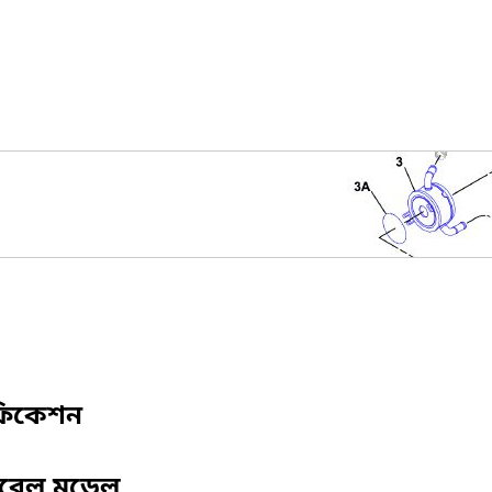
ফিকেশন
িবেল মডেল