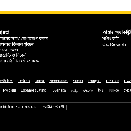
হায়তা
আমার অ্যাকাউন্
মাদের সাথে যোগাযোগ করুন
শপিং কার্ট
নার ডিলার খুঁজুন
Cat Rewards
ায়তা কেন্দ্র
়ারেন্টি ও রিটার্ন
্ডার স্ট্যাটাস খোঁজ করুন
繁體中文
Čeština
Dansk
Nederlands
Suomi
Français
Deutsch
Ελλ
Русский
Español (Latino)
Svenska
தமிழ்
తెలుగు
ไทย
Türkçe
Укра
য বিক্রি বা শেয়ার করবেন না
আইনি শর্তাবলী