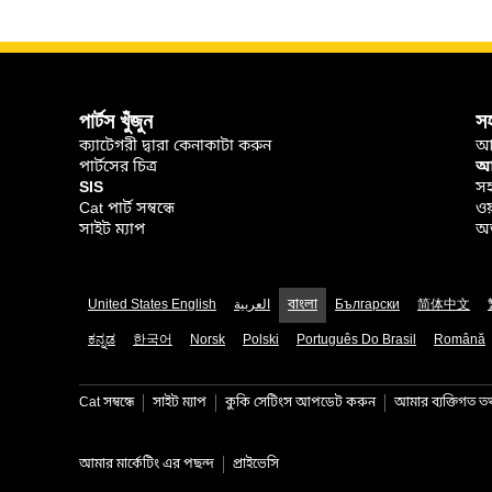
পার্টস খুঁজুন
স
ক্যাটেগরী দ্বারা কেনাকাটা করুন
আ
পার্টসের চিত্র
আপ
SIS
সহ
Cat পার্ট সম্বন্ধে
ওয
সাইট ম্যাপ
অর
United States English
العربية
বাংলা
Български
简体中文
ಕನ್ನಡ
한국어
Norsk
Polski
Português Do Brasil
Română
Cat সম্বন্ধে
সাইট ম্যাপ
কুকি সেটিংস আপডেট করুন
আমার ব্যক্তিগত তথ্
আমার মার্কেটিং এর পছন্দ
প্রাইভেসি