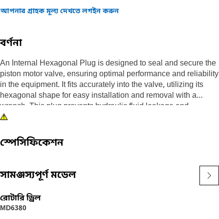
আপনার গ্রাহক মূল্য দেখতে লগইন করুন
বর্ণনা
An Internal Hexagonal Plug is designed to seal and secure the
piston motor valve, ensuring optimal performance and reliability
in the equipment. It fits accurately into the valve, utilizing its
hexagonal shape for easy installation and removal with a
wrench. This plug prevents hydraulic fluid leakage and
maintains pressure within the valve system, necessary for
smooth equipment operation.
স্পেসিফিকেশন
Attributes:
• Ensures a tight seal to prevent hydraulic fluid leakage.
• Protects against dirt and moisture ingress.
সামঞ্জস্যপূর্ণ মডেল
• Resistant to high-pressure environments.
• Engineered with an internal hexagonal shape to allow for
রোটারি ড্রিল
easy tightening and loosening.
MD6380