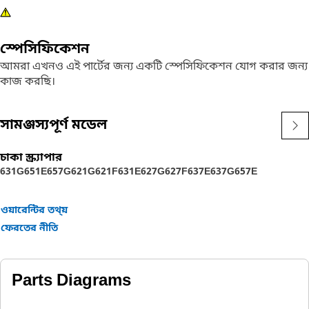
স্পেসিফিকেশন
আমরা এখনও এই পার্টের জন্য একটি স্পেসিফিকেশন যোগ করার জন্য
কাজ করছি।
সামঞ্জস্যপূর্ণ মডেল
চাকা স্ক্র্যাপার
631G
651E
657G
621G
621F
631E
627G
627F
637E
637G
657E
ওয়ারেন্টির তথ্য়
ফেরতের নীতি
Parts Diagrams