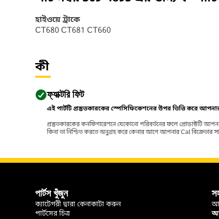
হাইওয়ে ট্রাকে
CT680 CT681 CT660
কী
ফ্যাক্টরি ফিট
এই পার্টটি প্রস্তুতকারকের স্পেসিফিকেশনের উপর ভিত্তি করে আপন
প্রস্তুতকারকের কনফিগারেশনে যেকোনো পরিবর্তনের ফলে প্রোডাক্টটি আপনা
কিনা তা নিশ্চিত করতে অনুগ্রহ করে কেনার আগে আপনার Cat বিক্রেতার সাথে পর
পার্টস খুঁজুন
স
ক্যাটেগরী দ্বারা কেনাকাটা করুন
আ
পার্টসের চিত্র
আপ