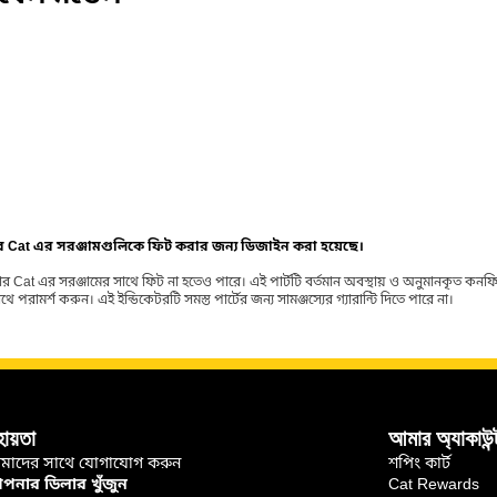
ার Cat এর সরঞ্জামগুলিকে ফিট করার জন্য ডিজাইন করা হয়েছে।
র Cat এর সরঞ্জামের সাথে ফিট না হতেও পারে। এই পার্টটি বর্তমান অবস্থায় ও অনুমানকৃত কন
ামর্শ করুন। এই ইন্ডিকেটরটি সমস্ত পার্টের জন্য সামঞ্জস্যের গ্যারান্টি দিতে পারে না।
হায়তা
আমার অ্যাকাউন্
মাদের সাথে যোগাযোগ করুন
শপিং কার্ট
নার ডিলার খুঁজুন
Cat Rewards