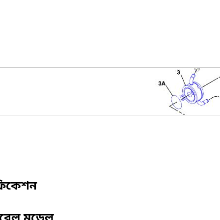
ফিকেশন
িবেল মডেল