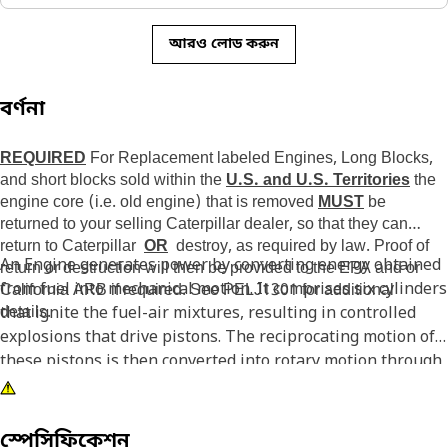
আরও লোড করুন
বর্ণনা
REQUIRED
For Replacement labeled Engines, Long Blocks,
and short blocks sold within the
U.S. and U.S. Territories
the
engine core (i.e. old engine) that is removed
MUST
be
returned to your selling Caterpillar dealer, so that they can
return to Caterpillar
OR
destroy, as required by law. Proof of
An Engine generates power by converting energy obtained
return or destruction will then be provided to the EPA and or
from fuel into mechanical motion. It comprises six cylinders
California ARB if required. See PELJ1301 for additional
that ignite the fuel-air mixtures, resulting in controlled
details.
explosions that drive pistons. The reciprocating motion of
these pistons is then converted into rotary motion through
a crankshaft, which transfers power to the gearbox, which
then transmits the power in different ratios according to
the gear engaged.
স্পেসিফিকেশন