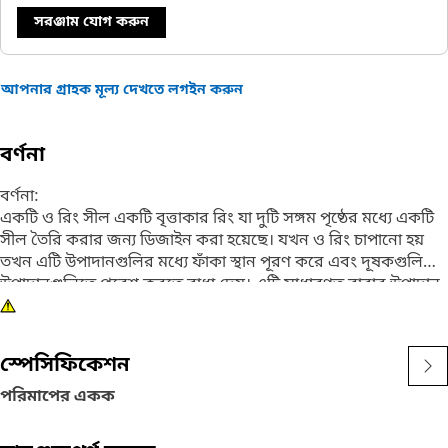
সরঞ্জাম যোগ করুন
আপনার গ্রাহক মূল্য দেখতে লগইন করুন
বর্ণনা
বর্ণনা:
একটি ও রিং সীল একটি বৃত্তাকার রিং যা দুটি সঙ্গম পৃষ্ঠের মধ্যে একটি
সীল তৈরি করার জন্য ডিজাইন করা হয়েছে। যখন ও রিং চাপানো হয়
তখন এটি উপাদানগুলির মধ্যে ফাঁকা স্থান পূরণ করে এবং দূষকগুলিকে
উপাদানগুলিতে প্রবেশ করতে বাধা দেয়। এটি সাধারণত রাবার উপাদান
দিয়ে তৈরি হয়।
বৈশিষ্ট্য:
স্পেসিফিকেশন
• তার নমনীয়তার কারণে সীলিং উপাদানটিতে মসৃণ এবং পরিধান-মুক্ত
অপারেশন সরবরাহ করে।
পরিমাপের একক
· কম্প্রেশনের মধ্যেও কার্যকর সীলিং প্রপার্টি বজায় রাখে।