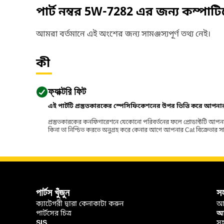
পার্ট নম্বর
5W-7282
এর জন্য কম্পাট
আমরা বর্তমানে এই অংশের জন্য সামঞ্জস্যপূর্ণ তথ্য নেই।
কী
ফ্যাক্টরি ফিট
এই পার্টটি প্রস্তুতকারকের স্পেসিফিকেশনের উপর ভিত্তি করে আপন
প্রস্তুতকারকের কনফিগারেশনে যেকোনো পরিবর্তনের ফলে প্রোডাক্টটি আপনা
কিনা তা নিশ্চিত করতে অনুগ্রহ করে কেনার আগে আপনার Cat বিক্রেতার সাথে পর
পার্টস খুঁজুন
স
ক্যাটেগরী দ্বারা কেনাকাটা করুন
আ
পার্টসের চিত্র
আপ
SIS
সহ