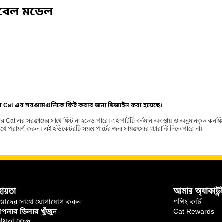
িবেল মডেল
ার Cat এর সরঞ্জামগুলিকে ফিট করার জন্য ডিজাইন করা হয়েছে।
র Cat এর সরঞ্জামের সাথে ফিট না হতেও পারে। এই পার্টটি বর্তমান অবস্থায় ও অনুমানকৃত কন
ামর্শ করুন। এই ইন্ডিকেটরটি সমস্ত পার্টের জন্য সামঞ্জস্যের গ্যারান্টি দিতে পারে না।
হায়তা
আমার অ্যাকাউন্
মাদের সাথে যোগাযোগ করুন
শপিং কার্ট
নার ডিলার খুঁজুন
Cat Rewards
ায়তা কেন্দ্র