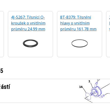
4J-5267: Těsnící O-
8T-8379: Těsnění
kroužek o vnitřním
hlavy o vnitřním
průměru 24,99 mm
průměru 161,78 mm
35
ástí