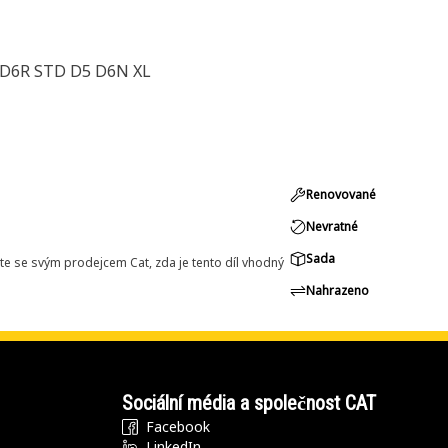
 D6R STD D5 D6N XL
Renovované
Nevratné
Sada
e se svým prodejcem Cat, zda je tento díl vhodný
Nahrazeno
Sociální média a společnost CAT
Facebook
LinkedIn