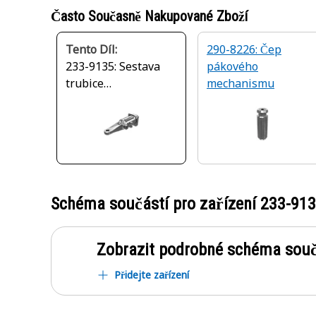
Často Současně Nakupované Zboží
Tento Díl:
290-8226: Čep
233-9135: Sestava
pákového
trubice
mechanismu
hydraulického válce
Schéma součástí pro zařízení
233-91
Zobrazit podrobné schéma souč
Přidejte zařízení