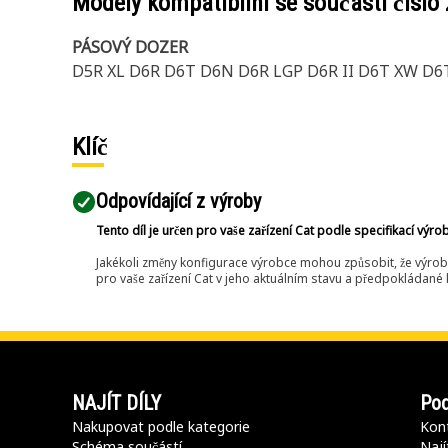
Modely kompatibilní se součástí číslo
PÁSOVÝ DOZER
D5R XL D6R D6T D6N D6R LGP D6R II D6T XW D6
Klíč
Odpovídající z výroby
Tento díl je určen pro vaše zařízení Cat podle specifikací výro
Jakékoli změny konfigurace výrobce mohou způsobit, že výrob
pro vaše zařízení Cat v jeho aktuálním stavu a předpokládané k
NAJÍT DÍLY
Pod
Nakupovat podle kategorie
Kont
Schéma součástí
Nají