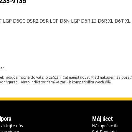
233-9135
T LGP D6GC D5R2 D5R LGP D6N LGP D6R III D6R XL D6T XL
bce.
ek nebude možné do vašeho zařízení Cat nainstalovat. Před nákupem se poraďt
onfiguraci. Tento indikátor nemůže zaručit kompatibilitu všech dílů.
pora
Můj účet
aktujte nás
Nákupní košík
t prodejce
Cat Rewards