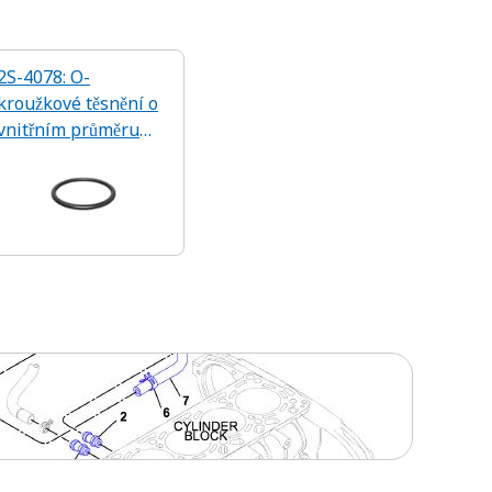
2S-4078: O-
kroužkové těsnění o
vnitřním průměru
37,47 mm