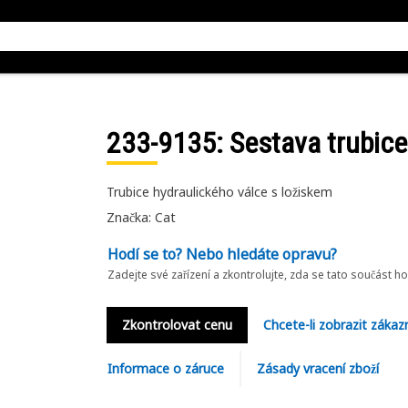
233-9135
: Sestava trubic
Trubice hydraulického válce s ložiskem
Značka: Cat
Hodí se to? Nebo hledáte opravu?
Zadejte své zařízení a zkontrolujte, zda se tato součást h
Zkontrolovat cenu
Chcete-li zobrazit zákaz
Informace o záruce
Zásady vracení zboží