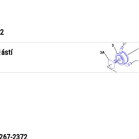
72
ástí
267-2372