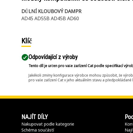
DŮLNÍ KLOUBOVÝ DAMPR
AD45 AD55B AD45B AD60
Klíč
Odpovídající z výroby
Tento díl je určen pro vaše zařízení Cat podle specifikací výro
Jakékoli změny konfigurace výrobce mohou způsobit, že výrob
pro vaše zařízení Cat v jeho aktuálním stavu a předpokládané k
NAJÍT DÍLY
Pod
Nakupovat podle kategorie
Kont
Schéma součástí
Nají