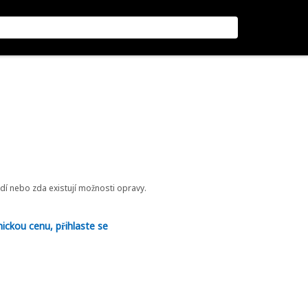
odí nebo zda existují možnosti opravy.
nickou cenu, přihlaste se