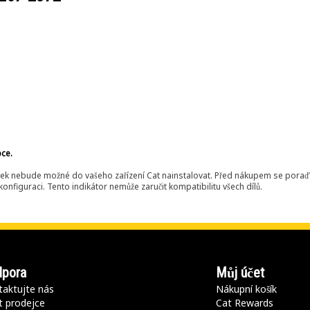
bce.
ek nebude možné do vašeho zařízení Cat nainstalovat. Před nákupem se poraďt
onfiguraci. Tento indikátor nemůže zaručit kompatibilitu všech dílů.
pora
Můj účet
aktujte nás
Nákupní košík
t prodejce
Cat Rewards