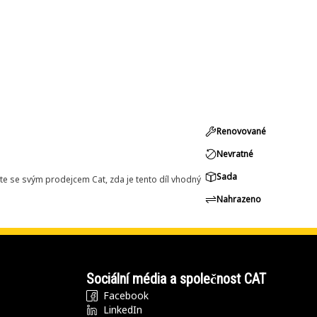
Renovované
Nevratné
Sada
e se svým prodejcem Cat, zda je tento díl vhodný
Nahrazeno
Sociální média a společnost CAT
Facebook
LinkedIn