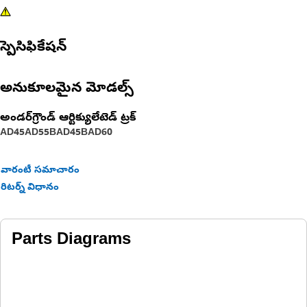
స్పెసిఫికేషన్
అనుకూలమైన మోడల్స్
అండర్‌గ్రౌండ్ ఆర్టిక్యులేటెడ్ ట్రక్
AD45
AD55B
AD45B
AD60
వారంటీ సమాచారం
రిటర్న్ విధానం
Parts Diagrams