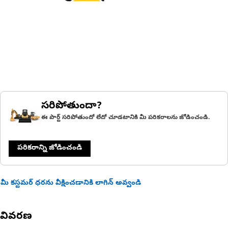
సరిపోతుందా?
ఈ పార్ట్ సరిపోతుందో లేదో చూడటానికి మీ పరికరాలను జోడించండి.
పరికరాన్ని జోడించండి
మీ కస్టమర్ ధరను వీక్షించడానికి లాగిన్ అవ్వండి
వివరణ